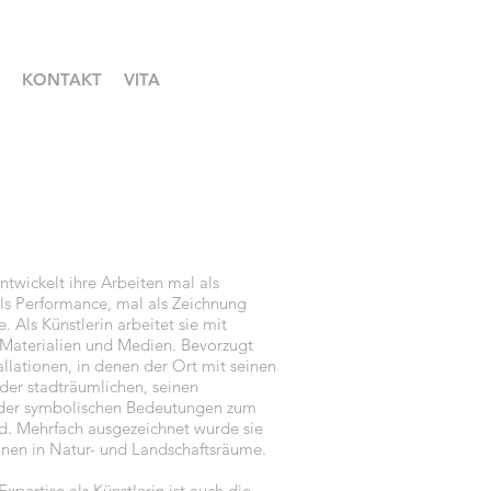
KONTAKT
VITA
ntwickelt ihre Arbeiten mal als
als Performance, mal als Zeichnung
. Als Künstlerin arbeitet sie mit
 Materialien und Medien. Bevorzugt
tallationen, in denen der Ort mit seinen
oder stadträumlichen, seinen
 oder symbolischen Bedeutungen zum
rd. Mehrfach ausgezeichnet wurde sie
ionen in Natur- und Landschaftsräume.
Expertise als Künstlerin ist auch die