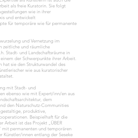
eit als freie Kuratorin. Sie folgt
gestellungen wie in ihrer
xis und entwickelt
pte für temporäre wie für permanente
rwurzelung und Vernetzung im
 zeitliche und räumliche
h. Stadt- und Landschaftsräume in
 einem der Schwerpunkte ihrer Arbeit.
n hat sie den Strukturwandel des
nstlerischer wie aus kuratorischer
taltet.
ng mit Stadt- und
en ebenso wie mit Expert/inn/en aus
andschaftsarchitektur, dem
und den Naturschutz-Communities
lgestaltige, produktive,
Kooperationen. Beispielhaft für die
er Arbeit ist das Projekt „ÜBER
mit permanenten und temporären
r Künstler/innen entlang der Seseke