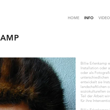
HOME
INFO
VIDEO
KAMP
Billie Erlenkamp e
Installation oder 
oder als Fotografie
unterschiedlichen
entwickelt sie Ins
landschaftlichen 
soziokulturellen
Teil der Arbeit wi
für ihre Intervent
Billie Erlenkamps 