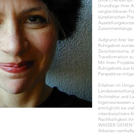
Grundlage ihrer Arb
vergleichbaren Fra
künstlerischen Pra
Ausstellungskonze
Zusammenhänge.
Aufgrund ihrer Ve
Ruhrgebiet wurden
Zwischenräume, d.
Transformation zu
Mit ihren Projekte
Ruhrgebiets aus kü
Perspektive mitges
Erfahren im Umga
Landesverwaltung
Architektur und L
Ingenieurswesen 
ermöglicht sie vie
interdisziplinäre 
Nachhaltigkeit ihr
WASSER GEHEN“ 
Arbeiten namhafte